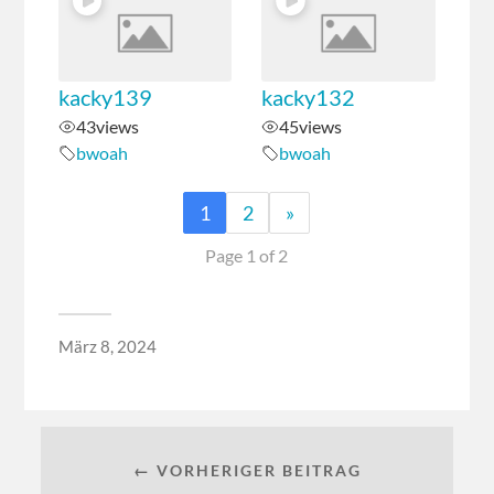
kacky139
kacky132
43
views
45
views
bwoah
bwoah
1
2
»
Page 1 of 2
März 8, 2024
← VORHERIGER BEITRAG