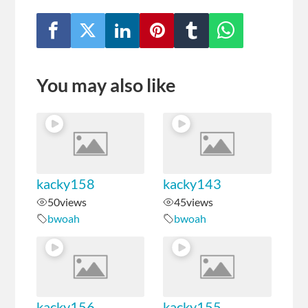
You may also like
kacky158
kacky143
50
views
45
views
bwoah
bwoah
kacky156
kacky155