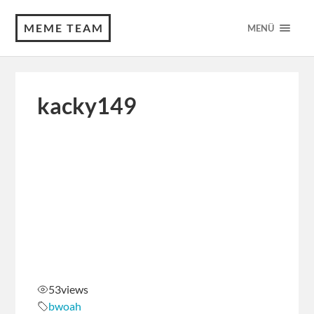
MEME TEAM
MENÜ
kacky149
53
views
bwoah