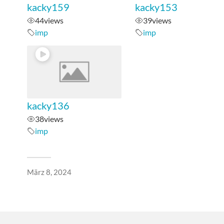
kacky159
kacky153
44
views
39
views
imp
imp
kacky136
38
views
imp
März 8, 2024