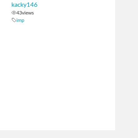
kacky146
43
views
imp